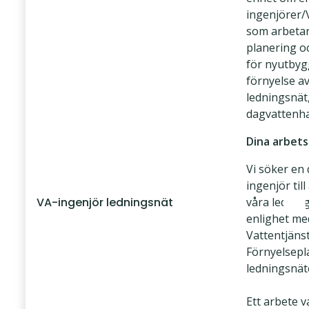
ingenjörer/
som arbeta
planering o
för nyutby
förnyelse av
ledningsnät
dagvattenha
Dina arbet
Vi söker en 
ingenjör til
VA-ingenjör ledningsnät
våra ledning
enlighet me
Vattentjäns
Förnyelsepl
ledningsnät
Ett arbete v