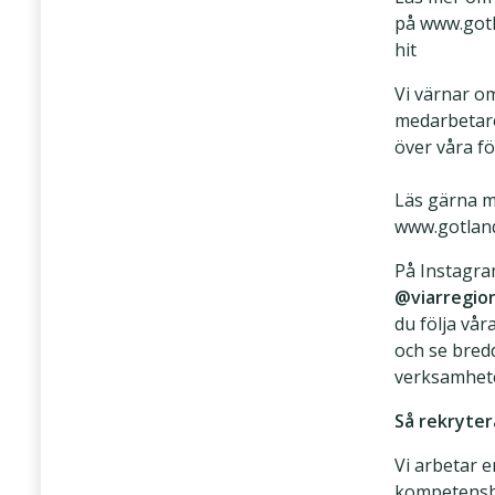
på www.gotl
hit
Vi värnar o
medarbetare
över våra f
Läs gärna m
www.gotlan
På Instagr
@viarregio
du följa vå
och se bredd
verksamhet
Så rekryter
Vi arbetar e
kompetens