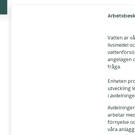
Arbetsbesk
Vatten är vå
livsmedel o
vattenförsö
angelägen o
fråga.
Enheten pro
utveckling l
i avdelninge
Avdelningen
arbetar med
förnyelse och
våra anlägg