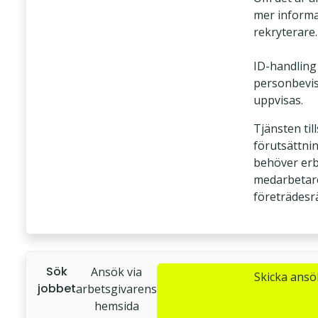
mer informa
rekryterare.
ID-handling
personbevis
uppvisas.
Tjänsten til
förutsättnin
behöver er
medarbetar
företrädesrä
Sök
Ansök via
Skicka ans
jobbet
arbetsgivarens
hemsida