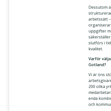
Dessutom ä
strukturerad
arbetssätt –
organiserar
uppgifter me
säkerställer
slutförs i t
kvalitet.
Varför välj
Gotland?
Vi är öns st
arbetsgivar
200 olika y
medarbetare
enda kombi
och kommu