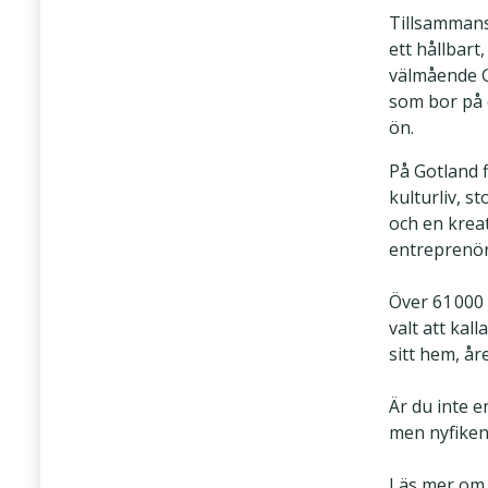
Tillsammans
ett hållbart
välmående G
som bor på
ön.
På Gotland f
kulturliv, s
och en kreat
entreprenö
Över 61 000
valt att kall
sitt hem, åre
Är du inte e
men nyfiken 
Läs mer om 