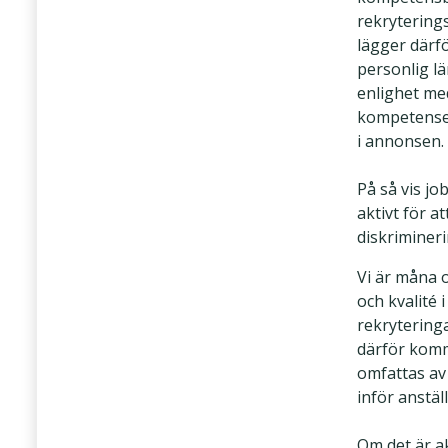
rekrytering
lägger därfö
personlig lä
enlighet me
kompetense
i annonsen.
På så vis jo
aktivt för a
diskrimineri
Vi är måna 
och kvalité i
rekrytering
därför kom
omfattas av
inför anstäl
Om det är ak