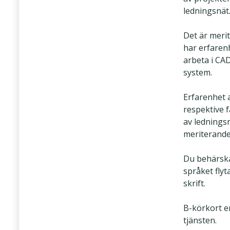
ledningsnät
Det är meri
har erfarenh
arbeta i CA
system.
Erfarenhet 
respektive f
av lednings
meriterande
Du behärska
språket flyt
skrift.
B-körkort e
tjänsten.