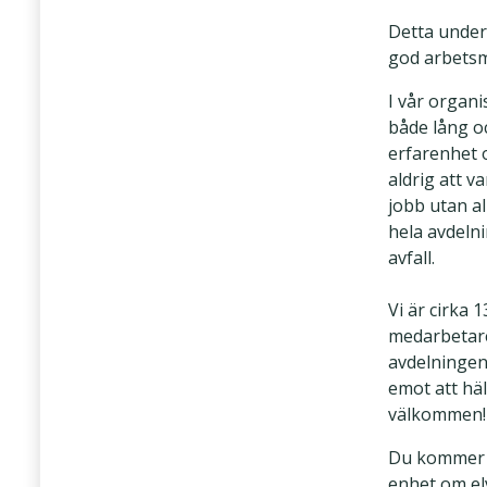
Detta under
god arbetsmi
I vår organi
både lång o
erfarenhet
aldrig att va
jobb utan al
hela avdeln
avfall.
Vi är cirka 1
medarbetar
avdelningen
emot att häl
välkommen!
Du kommer a
enhet om el