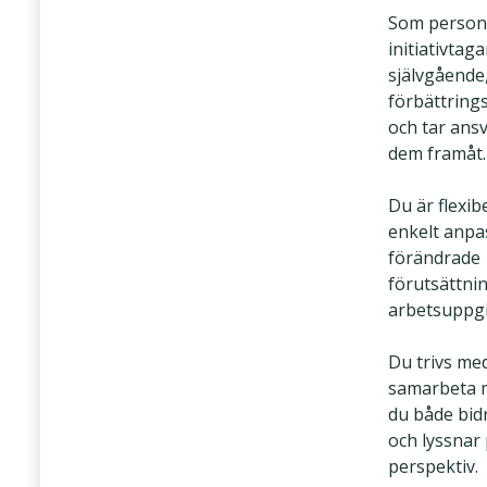
Som person
initiativtag
självgående,
förbättring
och tar ansv
dem framåt.
Du är flexib
enkelt anpas
förändrade
förutsättni
arbetsuppgi
Du trivs med
samarbeta m
du både bid
och lyssnar
perspektiv.