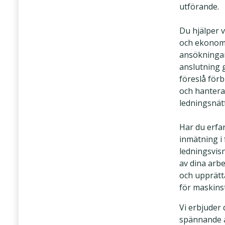
utförande.
Du hjälper 
och ekonom
ansökninga
anslutning 
föreslå för
och hantera
ledningsnät
Har du erfa
inmätning i 
ledningsvisn
av dina arb
och upprätta
för maskins
Vi erbjuder 
spännande 