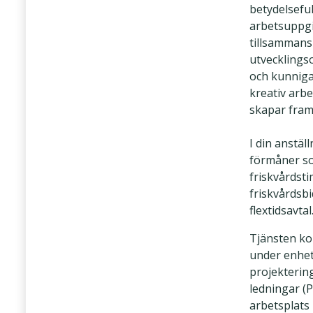
betydelseful
arbetsuppgi
tillsamman
utvecklings
och kunniga
kreativ arb
skapar fram
I din anstäl
förmåner s
friskvårdst
friskvårdsb
flextidsavtal
Tjänsten ko
under enhet
projekterin
ledningar (
arbetsplats