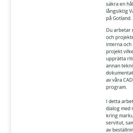
säkra en hå
långsiktig 
på Gotland.
Du arbetar 
och projekte
interna och
projekt vilk
upprätta ri
annan tekni
dokumentat
av våra CAD
program.
I detta arbe
dialog med
kring marku
servitut, s
av beställni