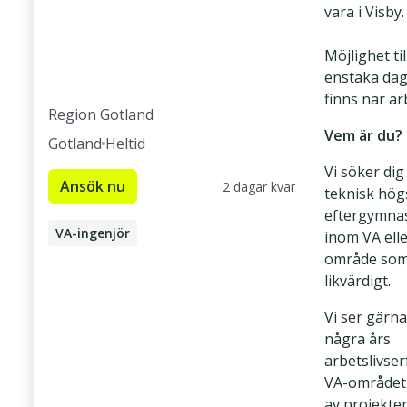
vara i Visby.
Möjlighet til
enstaka dag
finns när a
Region Gotland
Vem är du?
Gotland
Heltid
Vi söker di
Ansök nu
2 dagar kvar
teknisk högs
eftergymnas
VA-ingenjör
inom VA ell
område som
Väg- och vattenbyggnadsingenjör
likvärdigt.
Vi ser gärna
några års
arbetslivse
VA-området,
av projekte