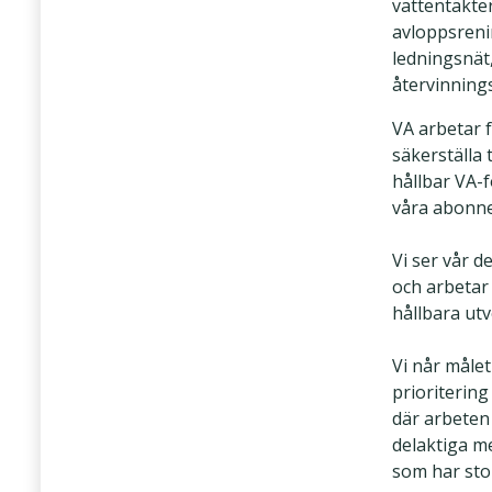
vattentäkter
avloppsreni
ledningsnät
återvinnings
VA arbetar f
säkerställa 
hållbar VA-f
våra abonne
Vi ser vår de
och arbetar
hållbara utv
Vi når måle
prioritering
där arbeten
delaktiga m
som har sto