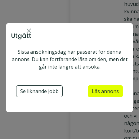
huvudr
kvinna
ska ha
av sim
känna 
Utgått
bekväm
letar 
Sista ansökningsdag har passerat för denna
som k
annons. Du kan fortfarande läsa om den, men det
avsats
går inte längre att ansöka.
eventu
trampo
Se liknande jobb
Läs annons
Denna
ska g
cance
och vi
någon
kort/t
om du