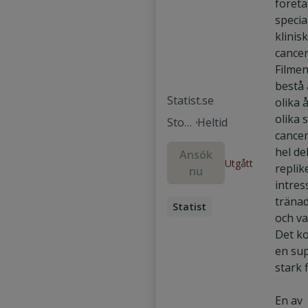
föret
specia
klinis
cancer
Filme
bestå 
Statist.se
olika 
olika 
Stock
Heltid
cancer
holm
hel de
Ansök
Utgått
replike
nu
intres
tränad
Statist
och van
Skådespelare
Det ko
en sup
stark f
En av