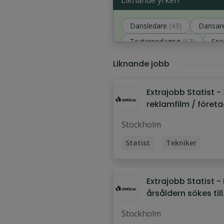
Liknande yrken
Dansledare
(43)
Dansar
Teaterpedagog
(17)
Spe
Musiker
(16)
Liknande jobb
Extrajobb Statist - 3 
reklamfilm / föret
Karlskrona
Stockholm
Statist
Tekniker
Ingenjör
Hantverkare
Skådespelare
Extrajobb Statist - K
Projektledare
årsåldern sökes till
utställningsfilm (16
Stockholm