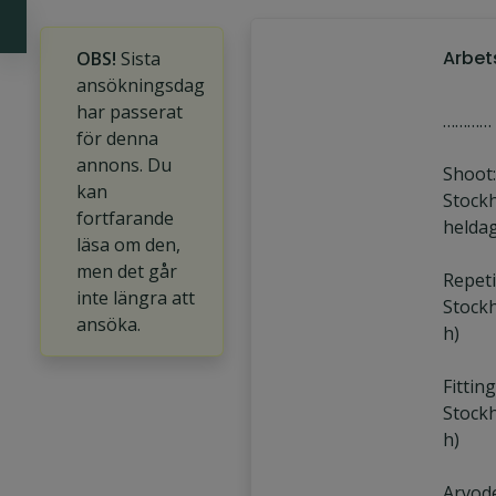
Arbet
OBS!
Sista
ansökningsdag
har passerat
…………
för denna
annons. Du
Shoot:
kan
Stockh
fortfarande
heldag
läsa om den,
men det går
Repetit
inte längra att
Stockh
ansöka.
h)
Fitting
Stockh
h)
Arvode