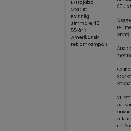
Extrajobb
SEK på
Statist -
Kvinnlig
Usage:
simmare 45-
(All me
55 år till
print)
Amerikansk
reklamkampan
Auditi
mot in
Callbac
Stockh
Räkna
Vi leta
person
huvudr
rekla
ett Am