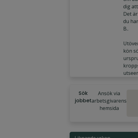
dig att
Det ä
du ha
B..
Utöver
kön sö
urspr
kropp
Sök
Ansök via
jobbet
arbetsgivarens
hemsida