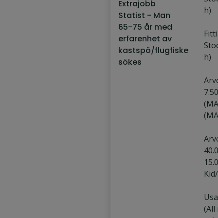
Extrajobb
h)
Statist - Man
65-75 år med
Fitt
erfarenhet av
Sto
kastspö/flugfiske
h)
sökes
Arv
7.5
(MA
(MA
Arv
40.
15.
Kid
Usa
(All