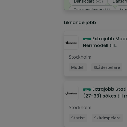
Dansledare
(45)
Dansar
Teaterpedagog
(16)
Mus
Spelledare
(15)
Liknande jobb
Extrajobb Modell -
Ny
Herrmodell till
studiofotograferin
Stockholm
träningskläder s
Modell
Skådespelare
Extrajobb Statist - Kille
Ny
(27-33) sökes till 
för sociala medier
Stockholm
Statist
Skådespelare