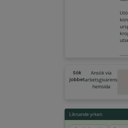
Utö
kön 
urs
kro
uts
Sök
Ansök via
jobbet
arbetsgivarens
hemsida
Liknande yrken