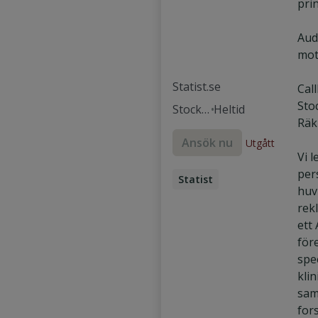
prin
Aud
mot
Statist.se
Call
Sto
Stockh
Heltid
Räk
olm
Ansök nu
Utgått
Vi l
pers
Statist
huv
Skådespelare
rek
ett
för
spec
klin
sam
for