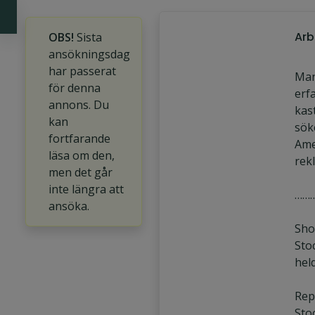
Arb
OBS!
Sista
ansökningsdag
har passerat
Man
för denna
erf
annons. Du
kas
kan
söke
fortfarande
Ame
läsa om den,
rek
men det går
inte längra att
……
ansöka.
Shoo
Sto
hel
Repe
Sto