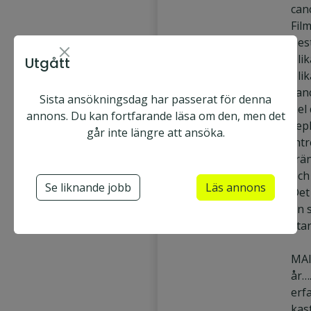
can
Fil
bes
oli
Utgått
oli
can
Sista ansökningsdag har passerat för denna
hel 
annons. Du kan fortfarande läsa om den, men det
repl
går inte längre att ansöka.
int
trä
och 
Se liknande jobb
Läs annons
Det
en 
star
MAI
år…
erf
kas