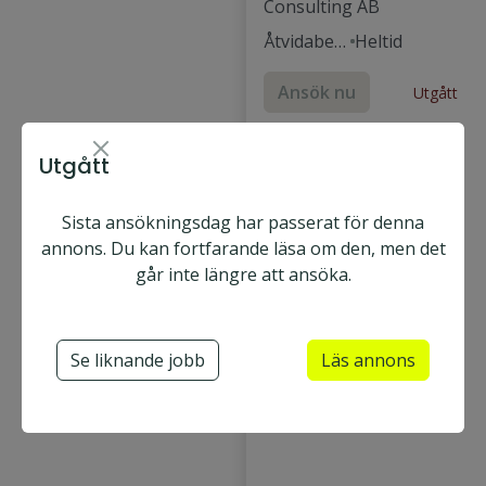
Consulting AB
Åtvidaber
Heltid
g
Ansök nu
Utgått
Beredare
Utgått
Projekttekniker
Teknisk beredare
Sista ansökningsdag har passerat för denna
annons. Du kan fortfarande läsa om den, men det
Produktionsingenjör
går inte längre att ansöka.
Produktionstekniker
Tillverkningstekniker
Se liknande jobb
Läs annons