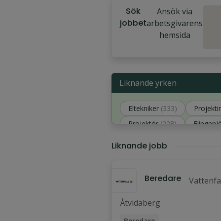
Sök
Ansök via
jobbet
arbetsgivarens
hemsida
Liknande yrken
Eltekniker
(333)
Projekti
Projektör
(228)
Elingenj
Driftingenjör
(176)
Liknande jobb
Beredare
Vattenfa
Åtvidaberg
Beredare