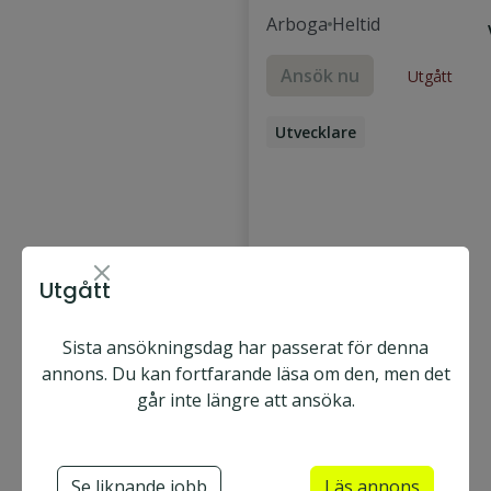
Arboga
Heltid
Ansök nu
Utgått
Utvecklare
.NET-utvecklare
Backend-utvecklare
Utgått
Sista ansökningsdag har passerat för denna
annons. Du kan fortfarande läsa om den, men det
går inte längre att ansöka.
Se liknande jobb
Läs annons