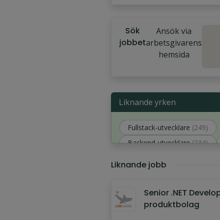
Sök
Ansök via
jobbet
arbetsgivarens
hemsida
Liknande yrken
Fullstack-utvecklare
(249)
Backend-utvecklare
(234)
Funktionsutvecklare
(216)
Liknande jobb
Senior .NET Develop
produktbolag