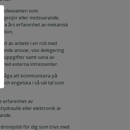
skoleexamen som
ngenjör eller motsvarande,
ra års erfarenhet av mekanisk
ktion.
het av arbete i en roll med
pande ansvar, viss delegering
tsuppgifter samt vana av
 med externa intressenter.
rmåga att kommunicera på
 och engelska i så väl tal som
e erfarenhet av
hydraulik eller elektronik är
ande.
t drömjobb för dig som trivs med