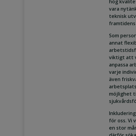
hög kvalite
vara nytän
teknisk utve
framtidens
Som person
annat flexi
arbetstidsf
viktigt at
anpassa arb
varje indivi
även frisk
arbetsplat
möjlighet t
sjukvårdsfö
Inkludering
för oss.
Vi 
en stor mån
därför söka