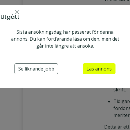
En hög
Utgått
maskini
Talentech
med någ
Umeå
Heltid
konstru
Sista ansökningsdag har passerat för denna
annons. Du kan fortfarande läsa om den, men det
Utgått
Konstruktör
Erfaren
går inte längre att ansöka.
övergri
Maskiningenjör
av arbe
kontakt
Se liknande jobb
Läs annons
God fö
svenska
skrift.
Tidigar
fordons
meriter
Detta är et