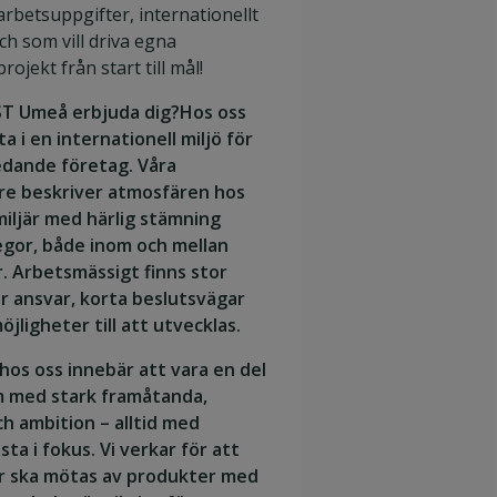
arbetsuppgifter, internationellt
ch som vill driva egna
rojekt från start till mål!
ST Umeå erbjuda dig?Hos oss
a i en internationell miljö för
edande företag. Våra
e beskriver atmosfären hos
iljär med härlig stämning
egor, både inom och mellan
. Arbetsmässigt finns stor
r ansvar, korta beslutsvägar
öjligheter till att utvecklas.
hos oss innebär att vara en del
m med stark framåtanda,
ch ambition – alltid med
ta i fokus. Vi verkar för att
r ska mötas av produkter med