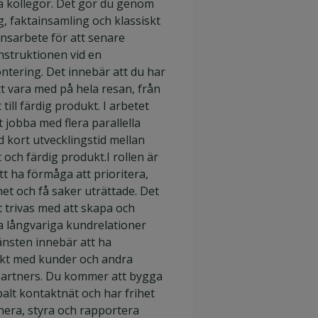
na kollegor. Det gör du genom
, faktainsamling och klassiskt
nsarbete för att senare
onstruktionen vid en
tering. Det innebär att du har
tt vara med på hela resan, från
 till färdig produkt. I arbetet
t jobba med flera parallella
d kort utvecklingstid mellan
 och färdig produkt.I rollen är
att ha förmåga att prioritera,
net och få saker uträttade. Det
tt trivas med att skapa och
a långvariga kundrelationer
änsten innebär att ha
akt med kunder och andra
artners. Du kommer att bygga
balt kontaktnät och har frihet
anera, styra och rapportera