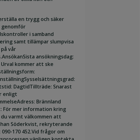
erställa en trygg och säker
ö genomför
dskontroller i samband
ering samt tillämpar slumpvisa
 på vår
.
Ansökan
Sista ansökningsdag:
. Urval kommer att ske
tällningsform:
anställning
Sysselsättningsgrad:
stid:
Dagtid
Tillträde:
Snarast
r enligt
mmelse
Adress:
Brännland
:
För mer information kring
r du varmt välkommen att
ohan Söderkvist, rekryterande
: 090-170 452.Vid frågor om
gsprocessen vänligen kontakta