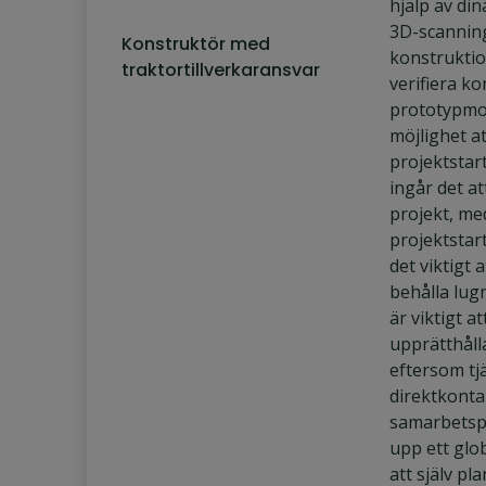
hjälp av di
3D-scanning
Konstruktör med
konstruktio
traktortillverkaransvar
verifiera k
prototypmon
möjlighet a
projektstart
ingår det at
projekt, me
projektstart
det viktigt 
behålla lug
är viktigt a
upprätthåll
eftersom tj
direktkont
samarbetsp
upp ett glo
att själv pl