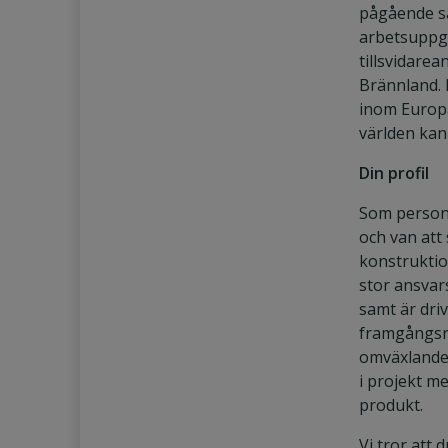
pågående 
arbetsuppgi
tillsvidarea
Brännland. 
inom Europa
världen ka
Din profil
Som person
och van att 
konstruktio
stor ansva
samt är driv
framgångsri
omväxlande 
i projekt med
produkt.
Vi tror att d