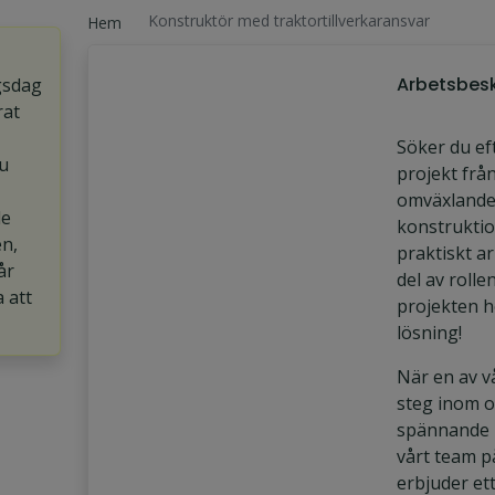
Konstruktör med traktortillverkaransvar
Hem
Arbetsbesk
gsdag
rat
Söker du ef
u
projekt från
omväxlande
de
konstrukti
en,
praktiskt ar
år
del av rolle
a att
projekten he
lösning!
När en av v
steg inom 
spännande mö
vårt team p
erbjuder et