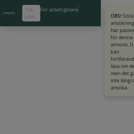
Sök
För arbetsgivare
OBS!
Sista
jobb...
ansöknin
har passe
för denna
annons. D
kan
fortfaran
läsa om d
men det g
inte längr
ansöka.