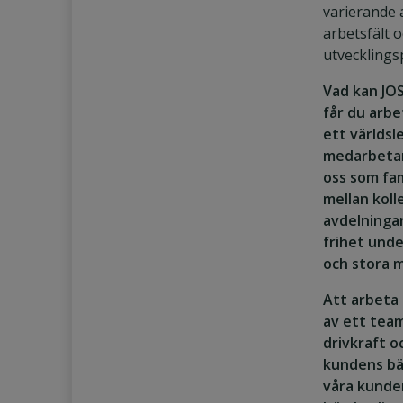
varierande 
arbetsfält o
utvecklingsp
Vad kan JO
får du arbet
ett världsl
medarbetar
oss som fam
mellan koll
avdelningar
frihet unde
och stora m
Att arbeta 
av ett tea
drivkraft o
kundens bäs
våra kunde