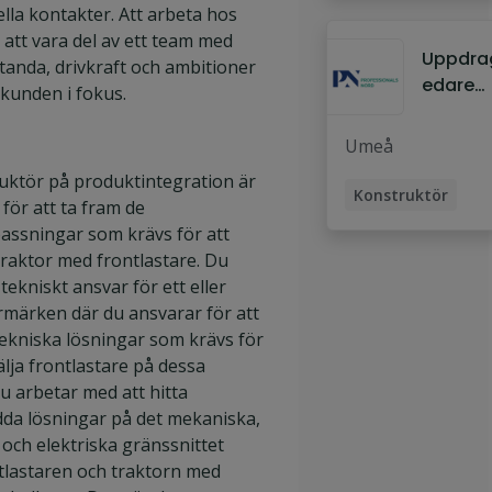
ella kontakter. Att arbeta hos
Mekani
 att vara del av ett team med
Uppdra
tanda, drivkraft och ambitioner
edare
 kunden i fokus.
inom
mekani
Umeå
till Rejle
ktör på produktintegration är
Konstruktör
för att ta fram de
Uppdragsledare
ssningar som krävs för att
traktor med frontlastare. Du
Mekani
ekniskt ansvar för ett eller
ormärken där du ansvarar för att
tekniska lösningar som krävs för
älja frontlastare på dessa
Du arbetar med att hitta
da lösningar på det mekaniska,
 och elektriska gränssnittet
tlastaren och traktorn med