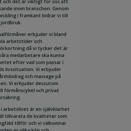
t och det är viktigt för oss att
kande inom branschen. Genom
ckling i framkant bidrar vi till
 jordbruk.
alförmåner erbjuder vi bland
bla arbetstider och
örkortning då vi tycker det är
t våra medarbetare ska kunna
etet efter vad som passar i
ds livssituation. Vi erbjuder
vårdsbidrag och massage på
sen. Vi erbjuder dessutom
ill förmånscykel och privat
rsäkring.
 i arbetslivet är en självklarhet
vill tillvarata de kvaliteter som
gfald tillför och vi välkomnar
nden av olika kön och