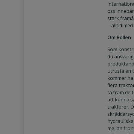
internation
oss innebär
stark framå
– alltid med
Om Rollen
Som konstru
du ansvarig 
produktanpa
utrusta en 
kommer ha t
flera trakt
ta fram de 
att kunna s
traktorer. 
skräddarsyd
hydrauliska
mellan fron