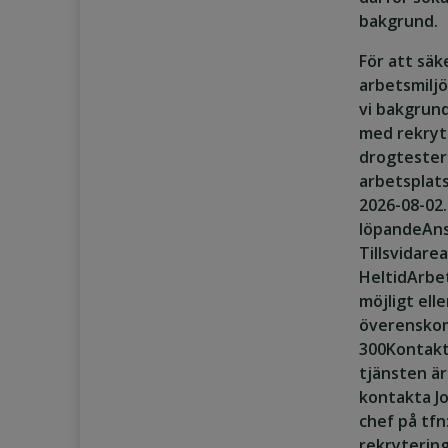
bakgrund.
För att säk
arbetsmilj
vi bakgrun
med rekryt
drogtester
arbetsplats
2026-08-02
löpande
Ans
Tillsvidare
Heltid
Arbet
möjligt elle
överensko
300
Kontakt
tjänsten ä
kontakta J
chef på tfn
rekryterin