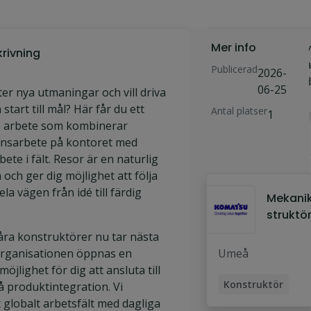
Mer info
Sök
Ansök v
rivning
jobbet
arbetsgiv
Publicerad
2026-
hemsid
06-25
ter nya utmaningar och vill driva
 start till mål? Här får du ett
Antal platser
1
 arbete som kombinerar
onsarbete på kontoret med
Liknande jobb
bete i fält. Resor är en naturlig
n och ger dig möjlighet att följa
la vägen från idé till färdig
Mekani
struktör 
R&D
åra konstruktörer nu tar nästa
organisationen öppnas en
Umeå
jlighet för dig att ansluta till
Konstruktör
å produktintegration. Vi
t globalt arbetsfält med dagliga
Maskinkonstrukt