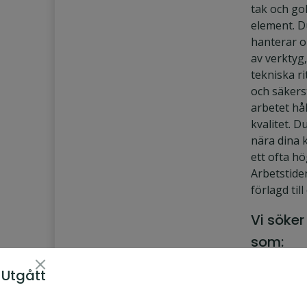
tak och go
element. D
hanterar o
av verktyg,
tekniska r
och säkerst
arbetet hå
kvalitet. D
nära dina k
ett ofta h
Arbetstide
förlagd till
Vi söker
som:
Är tek
Utgått
Pauder & People
kunnig
Bemanning AB
ett sto