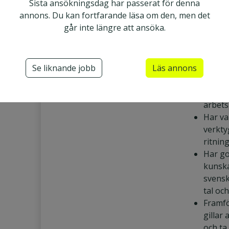
Sista ansökningsdag har passerat för denna
Falkenberg
Heltid
för ind
annons. Du kan fortfarande läsa om den, men det
arbete
går inte längre att ansöka.
Utgått
Industriarbetare
Är arb
noggr
ansva
Se liknande jobb
Läs annons
Är en 
som bid
positiv
arbets
Har va
verkty
ritnin
Har g
kunska
svensk
tal och
Framför
gillar 
och ta 