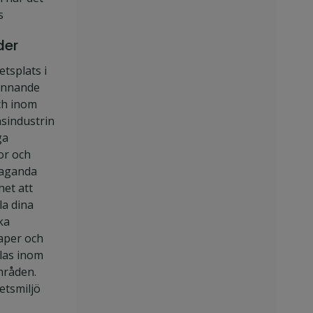
s
der
etsplats i
ännande
ch inom
sindustrin
ga
or och
laganda
het att
la dina
ka
aper och
las inom
mråden.
etsmiljö