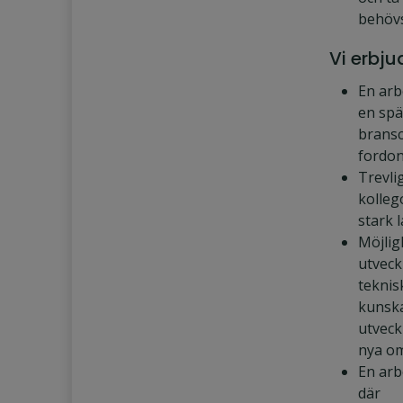
behöv
Vi erbju
En arb
en sp
brans
fordon
Trevli
kolleg
stark 
Möjlig
utveck
teknis
kunsk
utveck
nya o
En arb
där