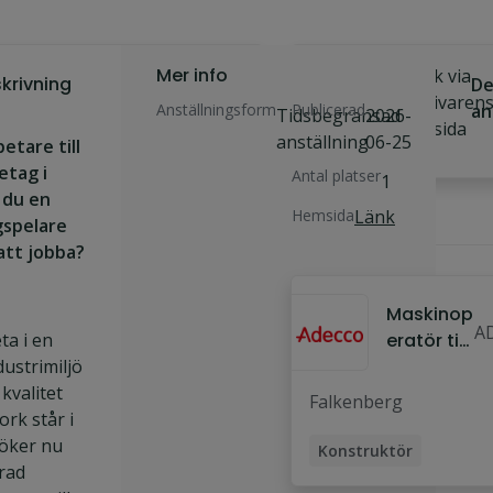
Mer info
Sök
Ansök via
krivning
De
jobbet
arbetsgivaren
Anställningsform
Publicerad
an
Tidsbegränsad
2026-
hemsida
anställning
06-25
etare till
etag i
Antal platser
1
 du en
Hemsida
Länk
gspelare
Liknande jobb
 att jobba?
Maskinop
A
eta i en
eratör till
S
ustrimiljö
kund i
A
 kvalitet
Halland
Falkenberg
L
rk står i
söker nu
Konstruktör
rad
Maskinoperatör