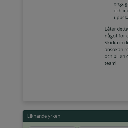
engag
och ini
uppsk
Låter dett
något för 
Skicka in d
ansökan r
och bli en 
team!
Liknande yrken