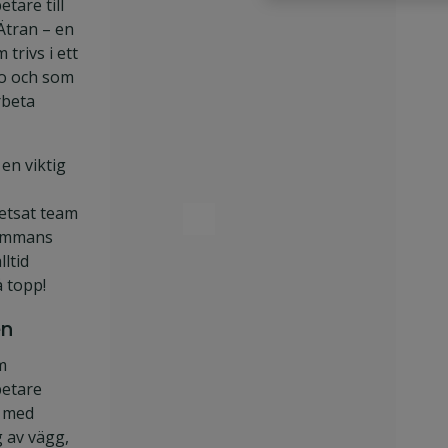
etare till
Ätran – en
trivs i ett
o och som
arbeta
 en viktig
tsat team
lsammans
lltid
å topp!
en
m
betare
u med
g av vägg,