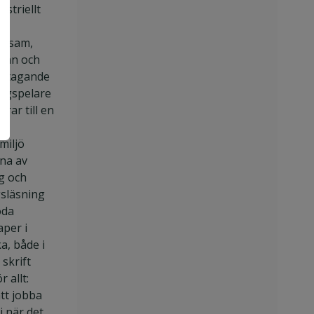
ustriellt
etsam,
ann och
rstagande
lagspelare
rar till en
miljö
na av
g och
gsläsning
oda
per i
a, både i
 skrift
 allt:
att jobba
i när det