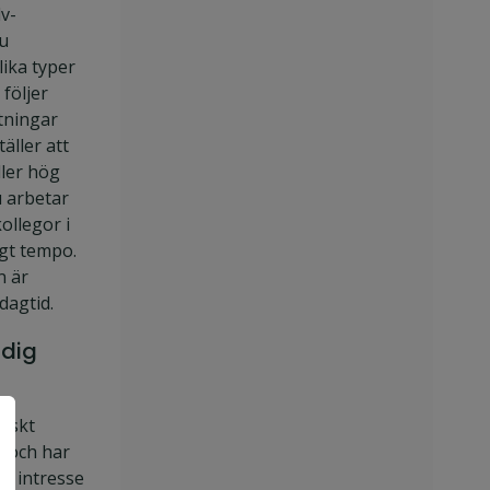
lv-
u
lika typer
 följer
itningar
äller att
ller hög
u arbetar
ollegor i
ögt tempo.
n är
 dagtid.
 dig
niskt
 och har
rt intresse