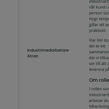
industriarb
vår kund i 
person som 
högt temp
gillar att 
praktiskt.
Här blir du
del av ett
Industrimedarbetare
sammansve
Ätran
där vi til
ser till att a
leverera p
Om roll
I rollen so
industriar
arbetar d
tillverknin