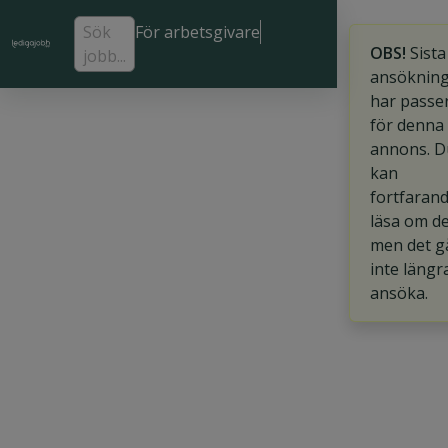
Sök
För arbetsgivare
OBS!
Sista
jobb...
ansöknin
har passe
för denna
annons. D
kan
fortfaran
läsa om d
men det g
inte längr
ansöka.