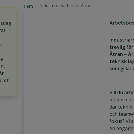
Industrimedarbetare Ätran
Hem
Arbetsbes
gsdag
rat
Industriarb
u
trevlig för
Ätran – Är
de
teknisk la
en,
som gillar
år
a att
Vill du arb
modern ind
där teknik,
och teamwo
fokus? Vi 
en engage