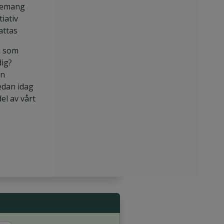
emang
tiativ
attas
a som
dig?
in
edan idag
del av vårt