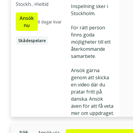
Stockho
Heltid
Inspelning sker i
lm
Stockholm.
Ansök
8 dagar kvar
nu
För rätt person
finns goda
Skådespelare
möjligheter till ett
återkommande
samarbete.
Ansök gärna
genom att skicka
en video där du
pratar fritt på
danska. Ansök
även för att få veta
Sök
Ansök via