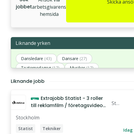
Skicka ans
jobbet
arbetsgivarens
hemsida
Liknande yrken
Dansledare
(43)
Dansare
(27)
Teaterpedagog
(17)
Musiker
(17)
Spelledare
(14)
Liknande jobb
Extrajobb Statist - 3 roller
Ny
Sta
till reklamfilm / företagsvideo
tist.
Karlskrona
Stockholm
se
Statist
Tekniker
Idag