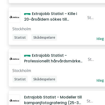
Ingenjör
Hantverkare
Skådespelare
Extrajobb Statist - Kille i
Ny
Sta
Projektledare
20-årsåldern sökes till
tist.
utställningsfilm (16 a
Stockholm
se
Statist
Skådespelare
Idag
Extrajobb Statist -
Ny
Sta
Professionellt hårvårdsmärke
tist.
söker hårmodeller till fo
Stockholm
se
Statist
Skådespelare
Idag
Extrajobb Statist - Modeller till
Stat
kampanjfotografering (25-35