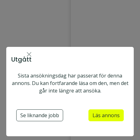
Utgått
Sista ansökningsdag har passerat för denna
airteam Sweden
annons. Du kan fortfarande läsa om den, men det
Örebro
Heltid
går inte längre att ansöka.
Ansök nu
Utgått
Se liknande jobb
Läs annons
Montör
VS-montör