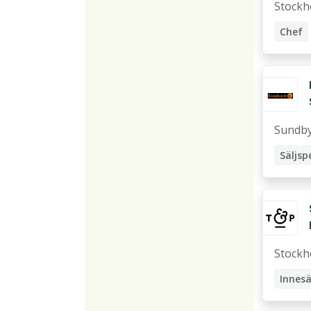
Stockh
Chef
Accou
Sundb
Säljsp
Privat
Stockh
Innesä
Sales