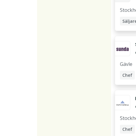
Försäl
Stockh
Säljar
B2B Sä
Företa
Sales
Gävle
Chef
Accou
Stockh
Chef