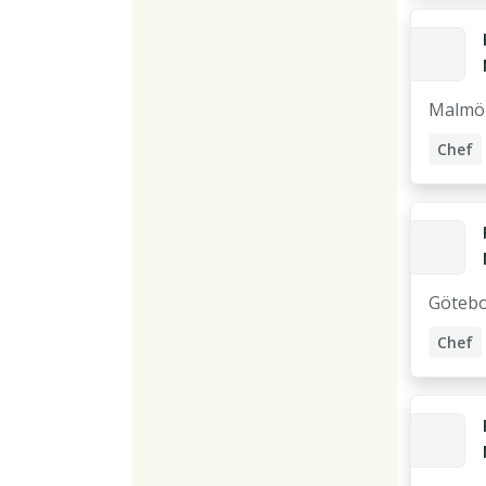
Malmö
Chef
Accou
Göteb
Chef
Accou