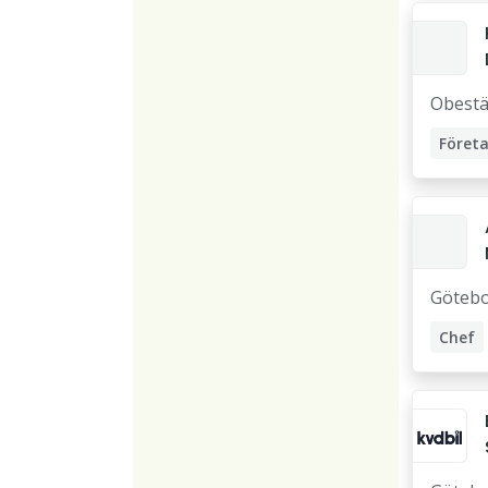
Obestä
Företa
Affärs
Göteb
Chef
Accou
Företa