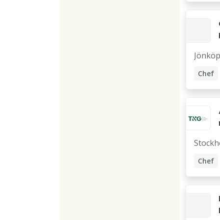
Jönköp
Chef
Företa
Försäl
Stockh
Chef
Platts
Accou
Försäl