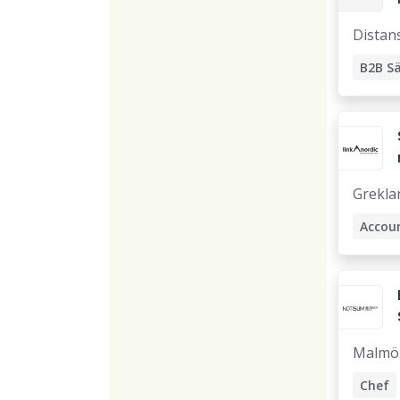
Distan
B2B Sä
Accou
Grekla
Accou
Affärs
Malmö
Chef