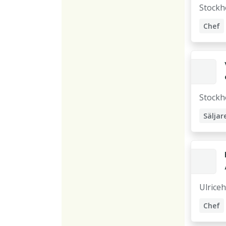
Stockh
Chef
Accou
Stockh
Säljar
Innesä
Affärs
Accoun
Ulrice
Chef
Accou