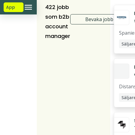
422 jobb
App
som b2b
Bevaka jobb
account
Spanie
manager
Säljar
Kundb
B2C sä
B2B Sä
Mötes
Distan
B2B In
Säljar
Utesäl
B2C sä
B2B Sä