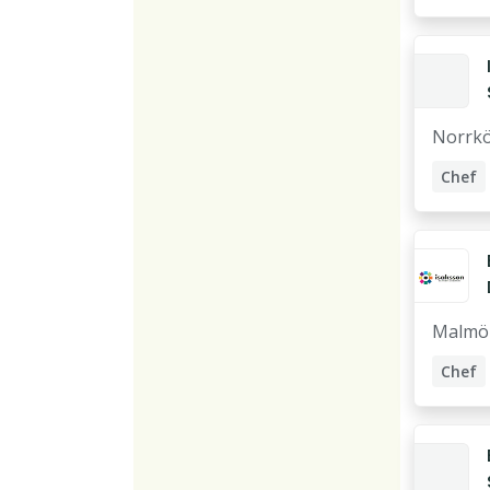
Försäl
Norrk
Chef
Försäl
Malmö
Chef
Syste
Projek
Utveck