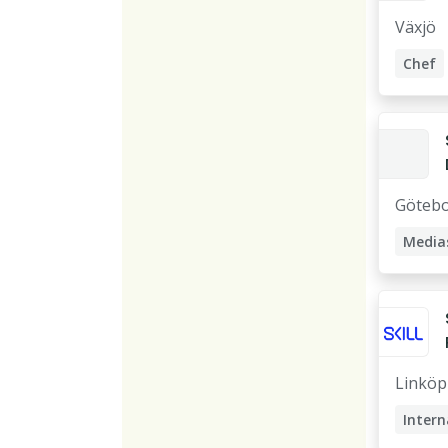
Växjö
Chef
Accou
Göteb
Medias
Accou
Sales
Linköp