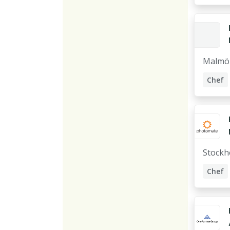
Accou
Malmö
Chef
Maski
Accou
Stockh
Chef
Accou