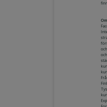
fin
Om
Fac
Int
str
för
och
och
stä
kun
kun
Frå
Fin
Tys
kun
Exp
For