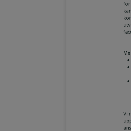
för
kän
ko
utv
fac
Mer
Vi 
upp
ans