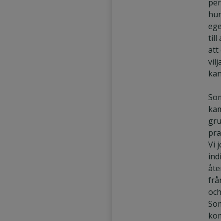
per
Fältsäljare
g
hur
Säljassistent
ege
til
Marknadsförare
att
vil
kan
Som
kam
gru
pra
Vi 
ind
åte
frå
och
Som
kom