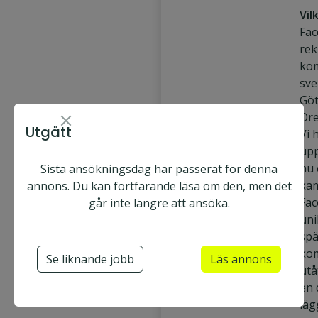
Vil
Fac
rek
ko
sve
Göt
Ör
Utgått
Vi 
upp
nu 
Sista ansökningsdag har passerat för denna
ka
annons. Du kan fortfarande läsa om den, men det
Face2face AB
Fac
går inte längre att ansöka.
G
Heltid & Deltid
uni
ö
spä
Ansök nu
t
Utgått
kom
Se liknande jobb
Läs annons
e
utå
b
Säljare
en 
o
Utesäljare
läg
r