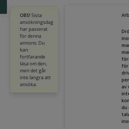
Arb
OBS!
Sista
ansökningsdag
har passerat
Drö
för denna
in
annons. Du
mar
kan
ma
fortfarande
för
läsa om den,
för
men det går
dri
inte längra att
per
ansöka.
av 
int
kom
du 
tal
in