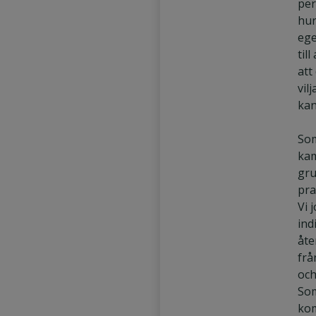
per
hur
Säljassistent
ege
Marknadsförare
til
att
vil
kan
Som
kam
gru
pra
Vi 
ind
åte
frå
och
Som
kom