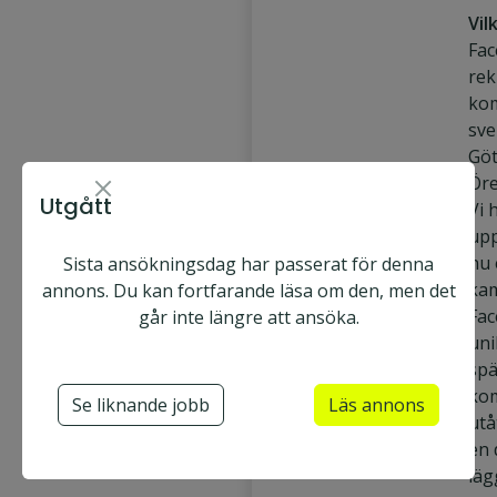
Vil
Fac
rek
ko
sve
Göt
Ör
Utgått
Vi 
upp
nu 
Sista ansökningsdag har passerat för denna
Face2face AB
ka
annons. Du kan fortfarande läsa om den, men det
U
Heltid & Deltid
Fac
går inte längre att ansöka.
p
uni
Ansök nu
p
Utgått
spä
s
kom
Se liknande jobb
Läs annons
a
utå
Säljare
l
en 
Utesäljare
a
läg
Fältsäljare