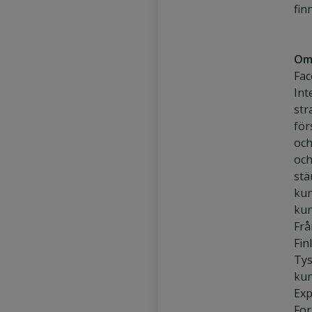
fin
Om
Fac
Int
str
för
och
och
stä
kun
kun
Frå
Fin
Tys
kun
Exp
For