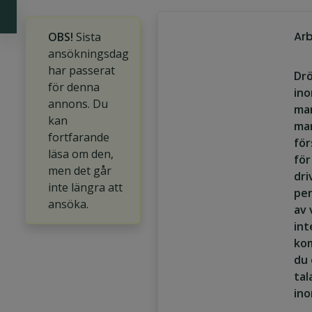
Arb
OBS!
Sista
ansökningsdag
har passerat
Drö
för denna
in
annons. Du
mar
kan
ma
fortfarande
för
läsa om den,
för
men det går
dri
inte längra att
per
ansöka.
av 
int
kom
du 
tal
in