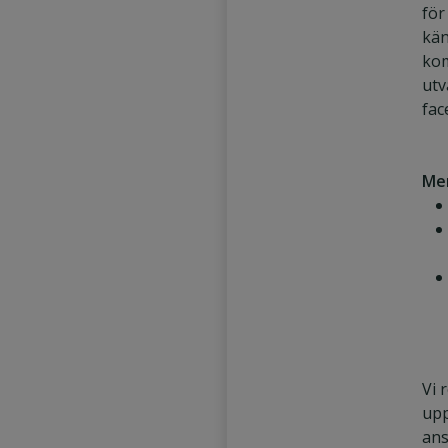
för
kän
ko
utv
fac
Mer
Vi 
upp
ans