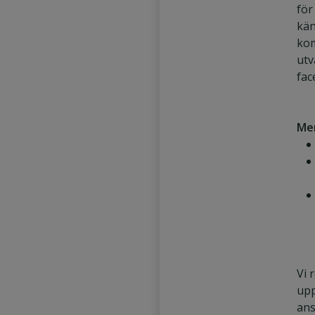
för
kän
ko
utv
fac
Mer
Vi 
upp
ans