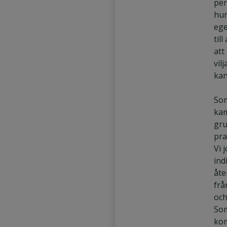
per
hur
Säljassistent
ege
Marknadsförare
til
att
vil
kan
Som
kam
gru
pra
Vi 
ind
åte
frå
och
Som
kom