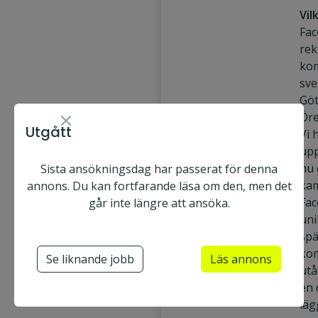
Vil
Fac
rek
ko
sve
Göt
Ör
Utgått
Vi 
upp
nu 
Sista ansökningsdag har passerat för denna
Face2face AB
ka
annons. Du kan fortfarande läsa om den, men det
U
Heltid & Deltid
Fac
går inte längre att ansöka.
m
uni
Ansök nu
e
Utgått
spä
å
kom
Se liknande jobb
Läs annons
utå
Säljare
en 
Utesäljare
läg
Fältsäljare