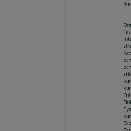
fin
Om
Fac
Int
str
för
och
och
stä
kun
kun
Frå
Fin
Tys
kun
Exp
For