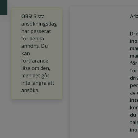
Arb
OBS!
Sista
ansökningsdag
har passerat
Drö
för denna
in
annons. Du
mar
kan
ma
fortfarande
för
läsa om den,
för
men det går
dri
inte längra att
per
ansöka.
av 
int
kom
du 
tal
in