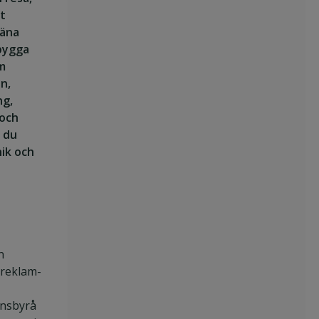
nt
jäna
 bygga
om
n,
ng,
och
r du
nik och
n
 reklam-
nsbyrå