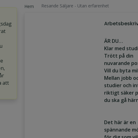
Resande Säljare - Utan erfarenhet
Hem
Arbetsbeskri
gsdag
rat
ÄR DU…
u
Klar med stud
Trött på din
de
nuvarande pos
en,
Vill du byta mi
år
Mellan jobb o
a att
studier och in
riktigt säker 
du ska gå här
Det här är en
spännande mö
för dig som vil