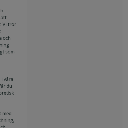
ch
 att
 Vi tror
t
ja och
dning
ngt som
i våra
år du
oretisk
vt med
chning,
och