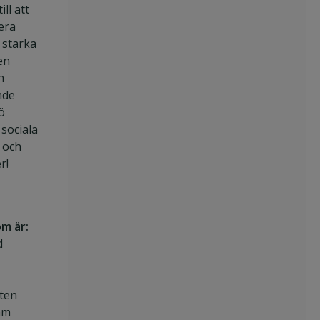
ill att
era
 starka
en
h
nde
ö
 sociala
r och
r!
om är:
d
ten
am