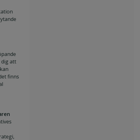
ation
flytande
löpande
dig att
ökan
det finns
al
aren
tives
ategi,