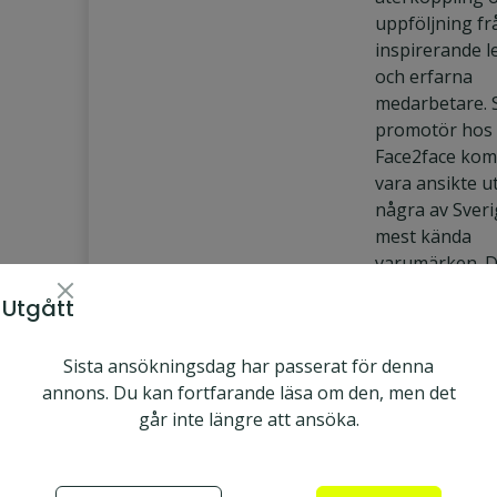
uppföljning fr
inspirerande l
och erfarna
medarbetare.
promotör hos
Face2face ko
vara ansikte ut
några av Sver
mest kända
varumärken. 
kommer möta 
Utgått
på utvalda
marknadsplats
Face2face AB
Sista ansökningsdag har passerat för denna
to face
Umeå
Heltid
annons. Du kan fortfarande läsa om den, men det
går inte längre att ansöka.
Utgått
Säljare
Vi erbjuder u
Utesäljare
vid något av v