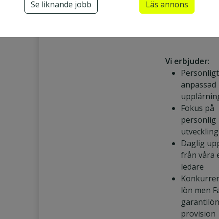
kontor i Stock
Se liknande jobb
Fältsäljare
Läs annons
Göteborg, Mal
B2C säljare
Örebro.
Juniorsäljare
Vi erbjuder:
Personligt
anpassad
upplärnin
Fokus på
personlig
utveckling
Daglig up
från våra 
ledare
Konkurren
lön men Fa
garantilö
provision