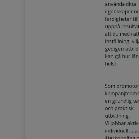
använda dina
egenskaper o
färdigheter till
uppnå resultat.
att du med rät
inställning, vil
gedigen utbil
kan gå hur lå
helst.
Som promotör 
kampanjteam f
en grundlig te
och praktisk
utbildning.
Vi jobbar akti
individuell coa
återkoppling 