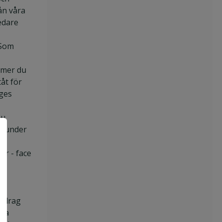
ån våra
edare
 Som
mmer du
åt för
iges
Du
kunder
er - face
ppdrag
åra