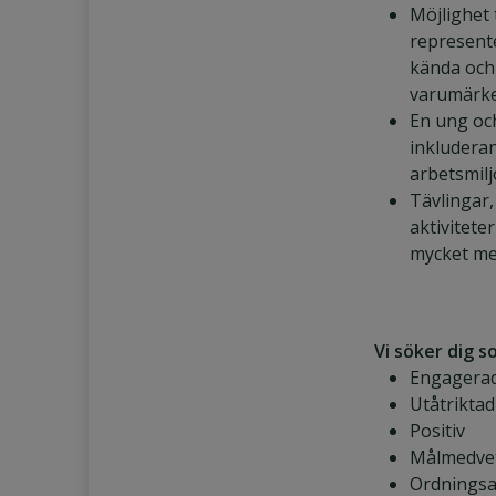
Möjlighet t
represent
kända och
varumärk
En ung oc
inkludera
arbetsmilj
Tävlingar,
aktivitete
mycket me
Vi söker dig s
Engagera
Utåtriktad
Positiv
Målmedve
Ordnings