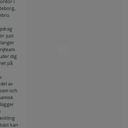
ontor i
teborg,
ebro.
pdrag
ör just
alanger
anjteam.
uder dig
het på
u
del av
 team och
namisk
 lägger
n
eckling
 bäst kan