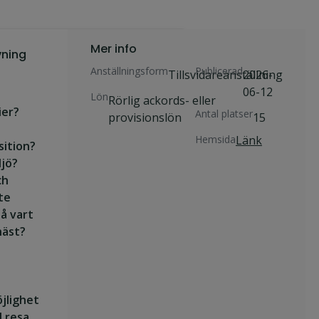
Mer info
vning
Anställningsform
Publicerad
Tillsvidareanställning
2026-
06-12
Lön
Rörlig ackords- eller
ier?
Antal platser
provisionslön
15
Hemsida
Länk
ition?
ljö?
ch
te
på vart
näst?
jlighet
l resa,