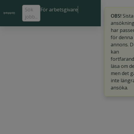
Sök
För arbetsgivare
OBS!
Sista
jobb...
ansöknin
har passe
för denna
annons. D
kan
fortfaran
läsa om d
men det g
inte längr
ansöka.