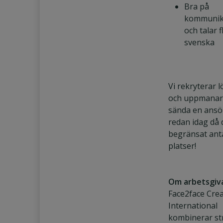
Bra på
kommunik
och talar 
svenska
Vi rekryterar 
och uppmanar 
sända en ans
redan idag då 
begränsat ant
platser!
Om arbetsgiv
Face2face Crea
International
kombinerar str