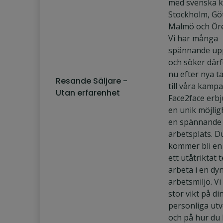
med svenska k
Stockholm, Gö
Malmö och Ör
Vi har många
spännande up
och söker därf
nu efter nya t
Resande Säljare -
till våra kamp
Utan erfarenhet
Face2face erbj
en unik möjlig
en spännande
arbetsplats. D
kommer bli en 
ett utåtriktat
arbeta i en dy
arbetsmiljö. Vi
stor vikt på di
personliga utv
och på hur du