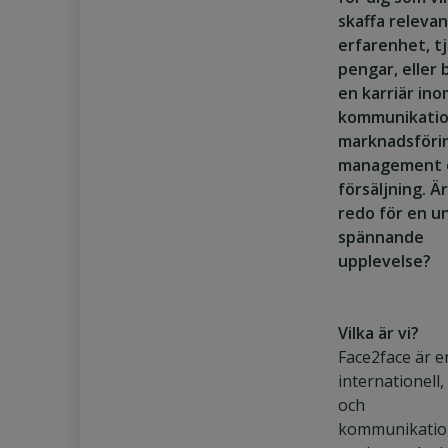
skaffa releva
erfarenhet, t
pengar, eller
en karriär in
kommunikatio
marknadsföri
management 
försäljning. Ä
redo för en u
spännande
upplevelse?
Vilka är vi?
Face2face är e
internationell,
och
kommunikatio