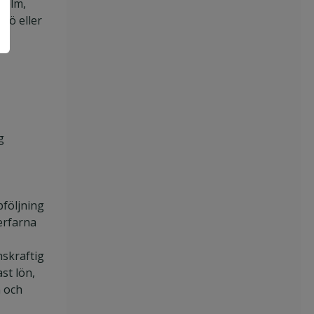
holm,
mö eller
g
pföljning
erfarna
skraftig
st lön,
n och