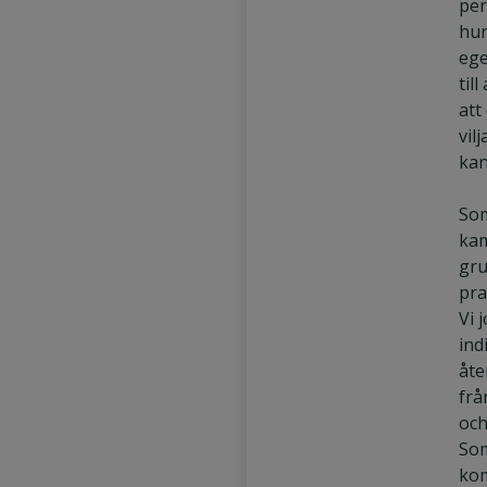
per
hur
Säljassistent
ege
Marknadsförare
til
att
vil
kan
Som
kam
gru
pra
Vi 
ind
åte
frå
och
Som
kom