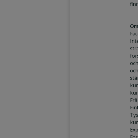
fin
Om
Fac
Int
str
för
och
och
stä
kun
kun
Frå
Fin
Tys
kun
Exp
For