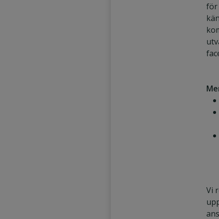
för
kän
ko
utv
fac
Mer
Vi 
upp
ans