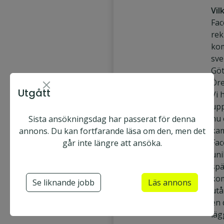
Vil
Fac
rek
ko
sve
Göt
Ör
Utgått
Vi 
upp
nu 
Sista ansökningsdag har passerat för denna
Face2face AB
ka
annons. Du kan fortfarande läsa om den, men det
U
Heltid & Deltid
Fac
går inte längre att ansöka.
m
uni
Ansök nu
e
Utgått
spä
å
kom
Se liknande jobb
Läs annons
utå
Säljare
en 
Utesäljare
läg
Fältsäljare