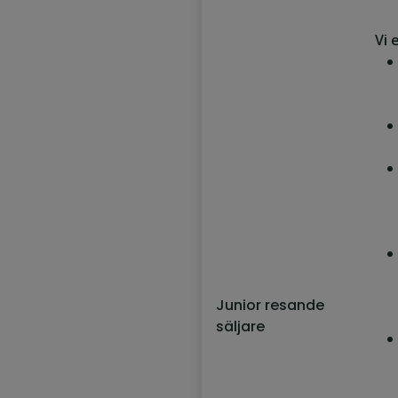
Vi 
Junior resande
säljare