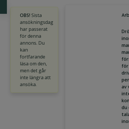
Arb
OBS!
Sista
ansökningsdag
har passerat
Drö
för denna
in
annons. Du
mar
kan
ma
fortfarande
för
läsa om den,
för
men det går
dri
inte längra att
per
ansöka.
av 
int
kom
du 
tal
in