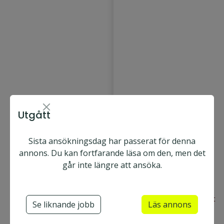
Utgått
Sista ansökningsdag har passerat för denna
Bold Printing Mitt
annons. Du kan fortfarande läsa om den, men det
AB
går inte längre att ansöka.
Birs
,
Sunds
Heltid
ta
vall
Ansök nu
Utgått
Se liknande jobb
Läs annons