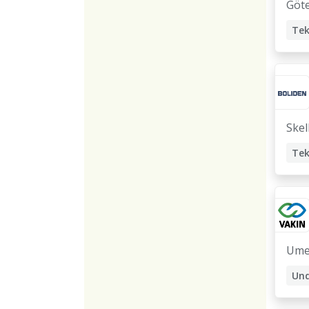
Göt
Tek
Bil
Skel
Tek
Ume