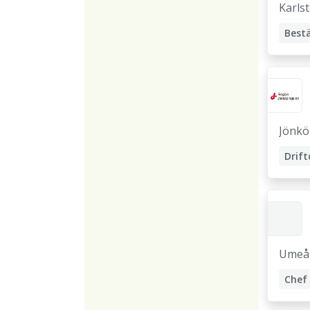
Karls
Bestä
Bygg
Jönkö
Drift
Bestä
Umeå
Chef
Drift