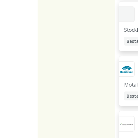
Bestä
Drift
Stock
Bestä
Motal
Bestä