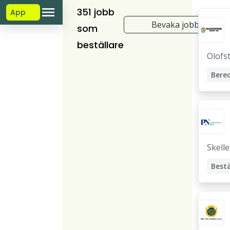
351 jobb
App
Bevaka jobb
som
beställare
Olofs
Bere
Proje
Elpro
Skelle
Bestä