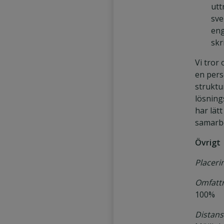
utt
sve
eng
skr
Vi tror 
en pers
struktu
lösning
har lätt
samarb
Övrigt
Placeri
Omfattn
100%
Distans