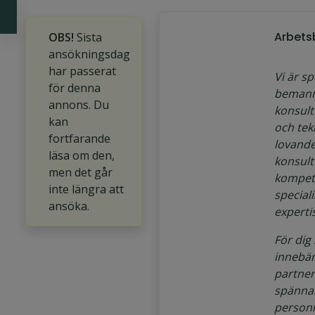
Arbets
OBS!
Sista
ansökningsdag
har passerat
Vi är sp
för denna
bemann
annons. Du
konsult
kan
och tek
fortfarande
lovande
läsa om den,
konsul
men det går
kompete
inte längra att
special
ansöka.
expertis
För dig
innebär
partner
spänna
personl