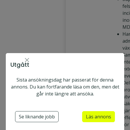
fel
inc
ino
M
Han
adm
väx
Sa
int
Utgått
ext
lev
Sista ansökningsdag har passerat för denna
Del
annons. Du kan fortfarande läsa om den, men det
pro
går inte längre att ansöka.
utv
Säk
tjä
Se liknande jobb
Läs annons
eff
för