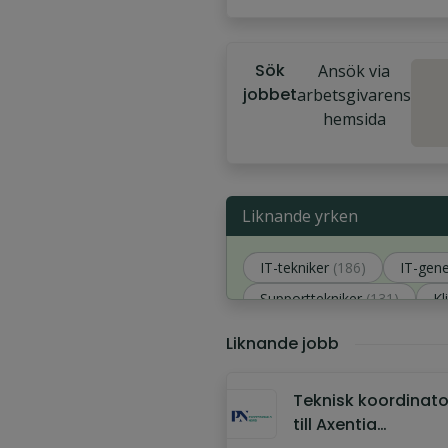
Sök
Ansök via
jobbet
arbetsgivarens
hemsida
Liknande yrken
IT-tekniker
(186)
IT-gene
Supporttekniker
(131)
Kl
IT-servicedesk
(128)
Liknande jobb
Teknisk koordinato
till Axentia