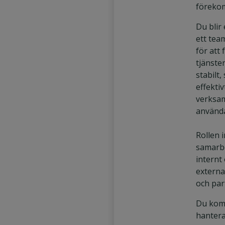
föreko
Du blir 
ett tea
för att
tjänste
stabilt,
effektiv
verksa
använd
Rollen 
samarb
internt
externa
och par
Du kom
hanter