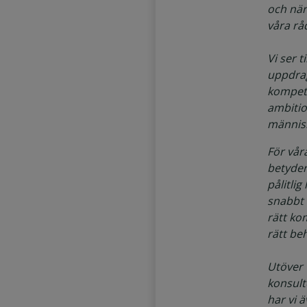
och nä
våra rå
Vi ser ti
uppdrag
kompet
ambitio
människ
För vår
betyder 
pålitli
snabbt
rätt k
rätt be
Utöver 
konsult
har vi 