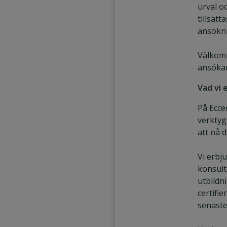
urval o
tillsätt
ansökn
Välkom
ansöka
Vad vi 
På Ecce
verktyg
att nå d
Vi erbju
konsult
utbildn
certifi
senaste