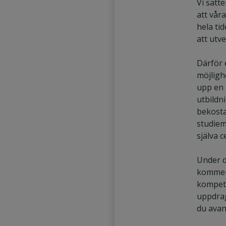
Vi sätte
att vår
hela ti
att utve
Därför 
möjligh
upp en 
utbildn
bekosta
studiem
själva c
Under d
kommer 
kompet
uppdrag
du avan