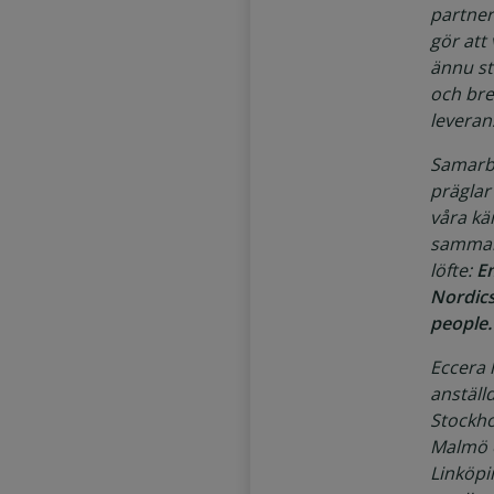
partner
gör att
ännu stö
och bre
leveran
Samarbe
präglar 
våra kä
sammanf
löfte:
E
Nordic
people.
Eccera 
anställ
Stockho
Malmö 
Linköpin