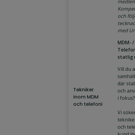
medlem
Kompet
och föl
tecknad
med Un
MDM- /
Telefon
statlig
Vill du 
samhäll
där stab
Tekniker
och anv
inom MDM
i fokus?
och telefoni
Vi söke
teknik
och tele
kund in