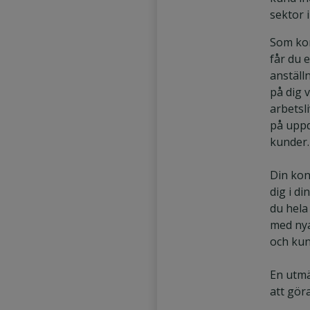
sektor 
Som kon
får du 
anställ
på dig v
arbetsl
på uppd
kunder.
Din kon
dig i di
du hela 
med nya
och kun
En utmä
att göra