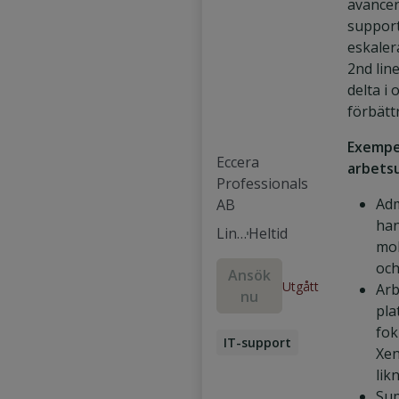
avance
suppor
eskaler
2nd lin
delta i 
förbätt
Exempe
Eccera
arbets
Professionals
Adm
AB
han
Link
Heltid
mob
öpin
och
Ansök
g
Utgått
Arb
nu
pla
fok
IT-support
Xen
lik
Sup