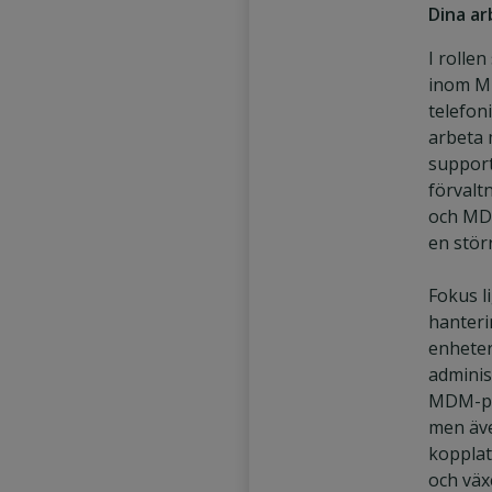
Dina a
I rolle
inom M
telefon
arbeta 
suppor
förvaltn
och MD
en störr
Fokus l
hanteri
enheter
adminis
MDM-pl
men äv
kopplat 
och väx