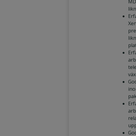
MD
lik
Erf
Xen
pre
li
pla
Erf
arb
tel
väx
Go
ino
pa
Erf
arb
rel
up
God