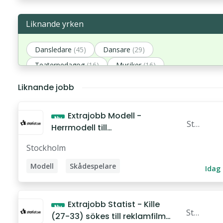
Liknande yrken
Dansledare
(45)
Dansare
(29)
Teaterpedagog
(16)
Musiker
(16)
Spelledare
(15)
Liknande jobb
Extrajobb Modell -
Ny
Sta
Herrmodell till
tist.
studiofotografering av
Stockholm
se
träningskläder s
Modell
Skådespelare
Idag
Extrajobb Statist - Kille
Ny
Sta
(27-33) sökes till reklamfilm