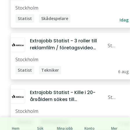
tist.
för sociala medier
Stockholm
se
Statist
Skådespelare
Idag
Extrajobb Statist - 3 roller till
Stat
reklamfilm / företagsvideo
ist.s
Karlskrona
Stockholm
e
Statist
Tekniker
6 aug
Ingenjör
Hantverkare
Skådespelare
Extrajobb Statist - Kille i 20-
Stat
Projektledare
årsåldern sökes till
ist.s
utställningsfilm (16 a
Stockholm
e
Statist
Skådespelare
6 aug
Hem
Sök
Mina jobb
Konto
Mer