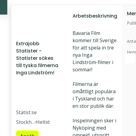
Mer
Arbetsbeskrivning
Publ
Bavaria Film
kommer till Sverige
Anta
Extrajobb
för att spela in tre
Statister -
Hem
nya Inga
Statister sökes
Lindström-filmer i
till tyska filmerna
sommar!
Inga Lindström!
Filmerna är
omåttligt populära
i Tyskland och har
en stor publik där.
Statist.se
Inspelningen sker i
Stockho
Heltid
Nyköping med
lm
omnejd, utspritt