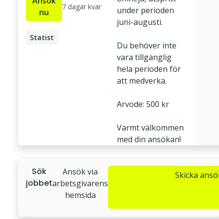
Ansök
7 dagar kvar
under perioden
nu
juni-augusti.
Statist
Du behöver inte
Skådespelare
vara tillgänglig
hela perioden för
att medverka.
Arvode: 500 kr
Varmt välkommen
Sök
Ansök via
Skicka ans
jobbet
arbetsgivarens
hemsida