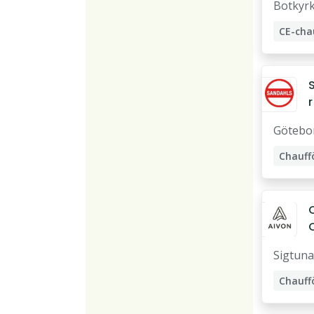
Botkyr
r
Götebo
f
r
Chauff
a
!
Sigtuna
r
Chauff