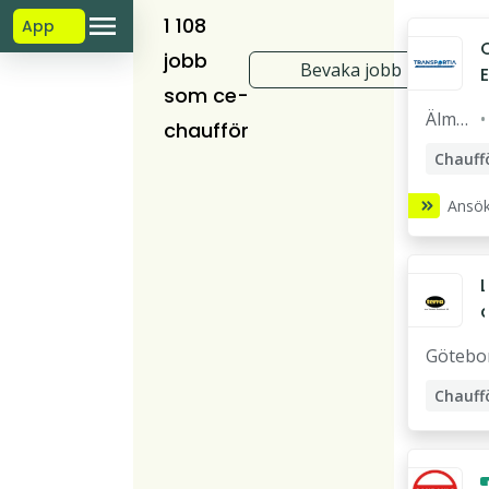
1 108
App
jobb
Bevaka jobb
E
som ce-
Älmh
chaufför
ult
Chauff
CE-cha
Ansök
f
Nattch
f
L
r
E
Götebo
x
t
t
Chauff
r
i
l
/