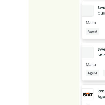
Swe
Cus
Malta
Agent
Swe
Sal
Malta
Agent
Ren
Agen
Arla