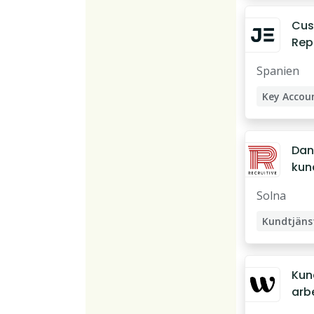
Cus
Rep
(Da
Spanien
- W
Key Accou
Dan
kun
etar
Solna
Kun
arbe
Sta