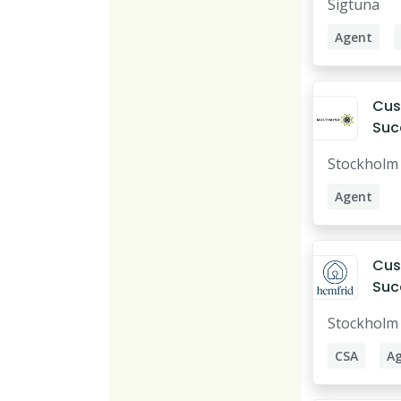
Sigtuna
Agent
Sales Age
Rental Sal
Cus
Suc
(Da
Stockholm
& Fi
Wel
Agent
Cus
Suc
Age
Stockholm
CSA
A