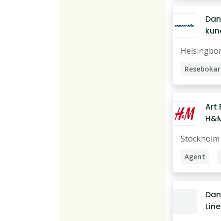
Dan
kun
arbe
Helsingbo
Resebokar
Resekonsu
Resekoord
Art 
Kundtjäns
H&
Stu
Kundtjäns
Stockholm
Kundtjänst
Agent
Researche
Art Direct
Dan
Line
Sto