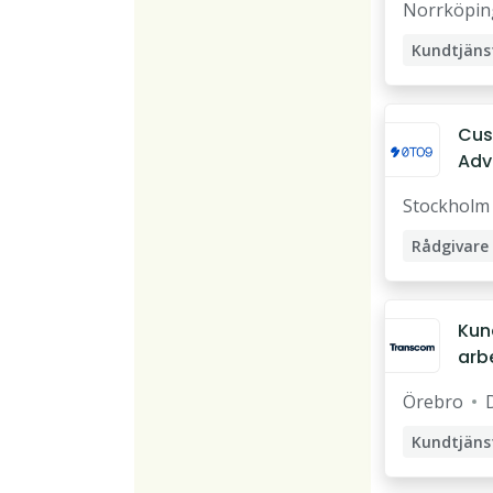
Norrköpin
Cus
Adv
(Da
Stockholm
Rådgivare
Kreditrådg
Customer 
Kun
arb
Mob
Örebro