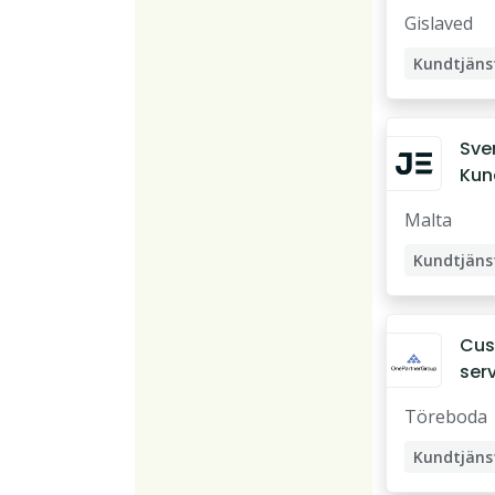
rep
Gislaved
Sve
Kun
bet
Malta
Cus
ser
rep
Töreboda
ve