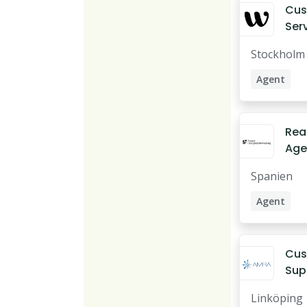
Customer 
Cus
Serv
Dun
Stockholm
Bra
Agent
Service Ag
Customer 
Rea
Age
Sve
Spanien
Fas
med
Agent
Fastighet
Cus
Supp
med
Linköping
bol