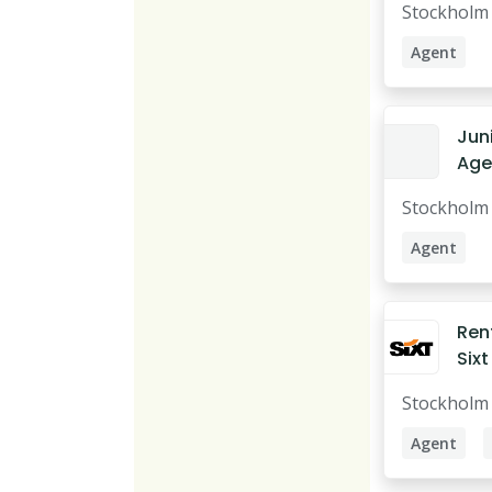
Stockholm
inn
Agent
Juni
Agen
Sto
Stockholm
inn
Agent
Rent
Six
Cent
Stockholm
Agent
Rental Ag