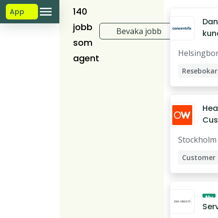
140
App
Dan
jobb
Bevaka jobb
kun
som
edar
Helsingbo
SAS
agent
Resebokar
Resekonsu
Resekoord
Hea
Kundtjäns
Cus
Succ
Kundtjäns
Stockholm
Ling
Kundtjänst
Sto
Sales
Ny
Ser