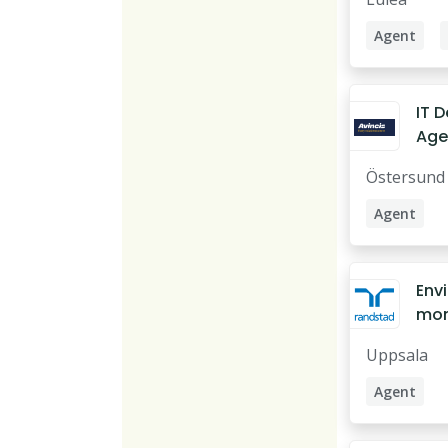
Agent
Rental Ag
IT 
Age
Östersund
Agent
Env
mon
spec
Uppsala
Upp
Agent
Miljöingen