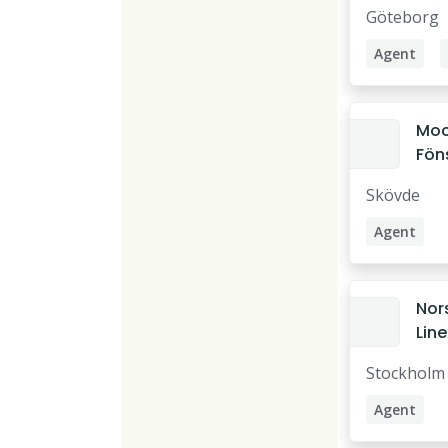
ESS
Göteborg
Agent
Service Ag
Moc
Fön
agen
Skövde
/ L
Agent
Hemförsäl
Nor
Line
Sto
Stockholm
inn
Agent