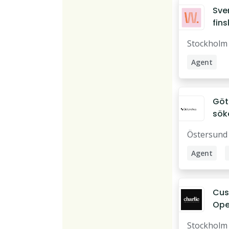
Sve
fin
cus
Stockholm
agen
Agent
Service Ag
Göt
sök
säl
Östersund
till
Agent
Företagssä
Cus
Ope
till
Stockholm