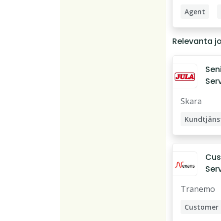
Agent
Supporta
Relevanta j
Customer 
Customer 
Sen
Ser
Rep
Skara
Cus
Ser
Tranemo
Customer 