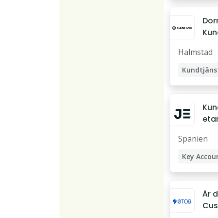
Dor
Kun
Nor
Halmstad
Kun
eta
(sv
Spanien
Bar
Key Accou
Är 
Cus
Adv