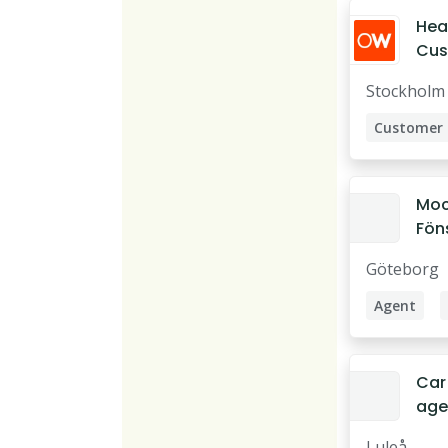
Hea
Cus
Succ
Stockholm
// 
Moc
Fön
Agen
Göteborg
Göt
Agent
Car
agen
Reg
Luleå