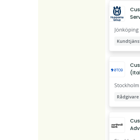
Cus
Ser
Rep
Jönköping
Cus
(It
till
Stockholm
Rådgivare
Kreditrådg
Cus
Adv