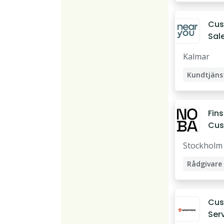
Cus
Sale
Nor
Kalmar
AB
Fin
Cus
Advi
Stockholm
Priv
Rådgivare
Cus
Ser