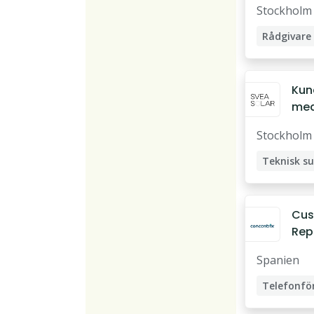
Stockholm
Rådgivare
Kreditrådg
Kun
med
e
Stockholm
Teknisk s
Cus
Rep
(Sw
Spanien
Spe
Site
Telefonför