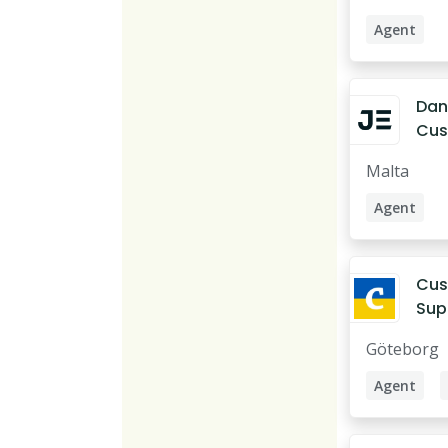
Agent
Operation
Dan
Cus
Age
Malta
Agent
Service Ag
Cus
Sup
Age
Göteborg
Agent
Supporta