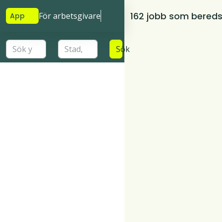
162 jobb som bered
För arbetsgivare
App
Sök