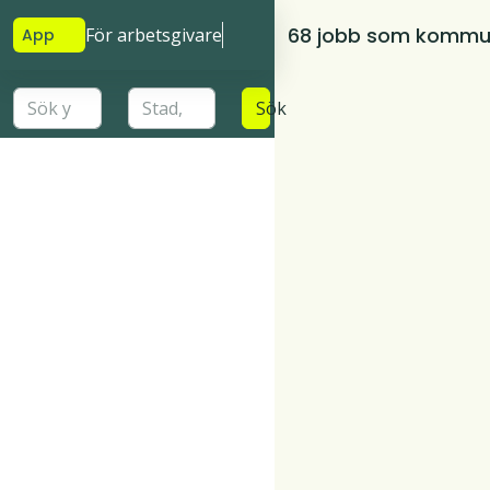
68 jobb som kommun
För arbetsgivare
App
Sök