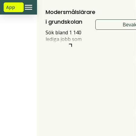
App
Modersmålslärare
i grundskolan
Bevak
Sök bland 1 140
lediga jobb som
Modersmålslärare i
grundskolan