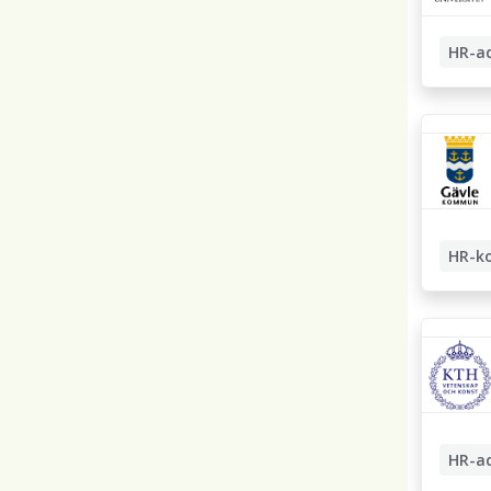
HR-a
Löneadm
HR-ko
HR-admi
HR-a