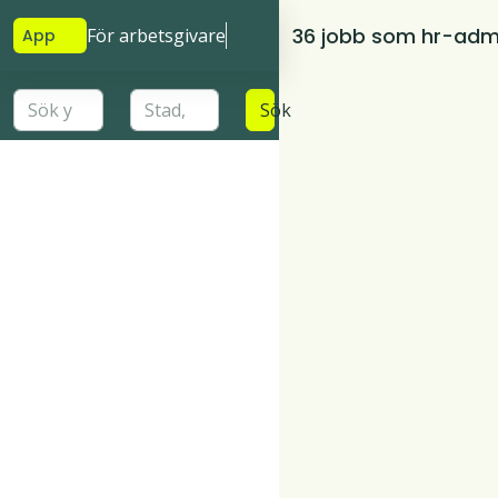
36 jobb som hr-admi
För arbetsgivare
App
Sök