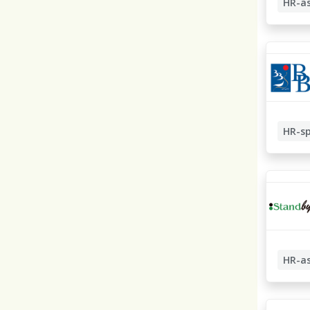
HR-as
HR-sp
Lönespe
HR-as
Ekonom