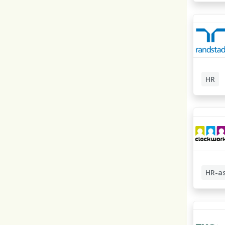
Löneadm
HR
Adminis
HR-admi
HR-as
HR-admi