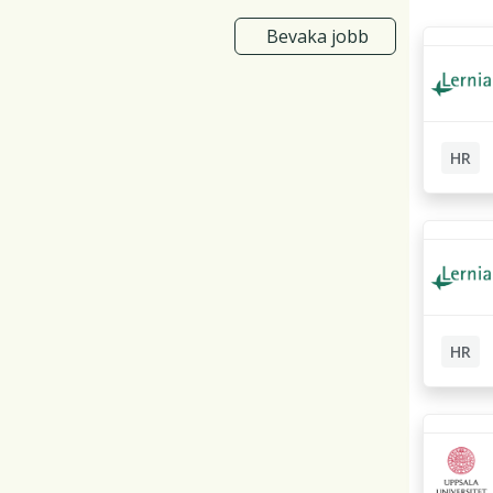
Bevaka jobb
HR
HR-admi
Bemann
HR
HR-admi
Bemann