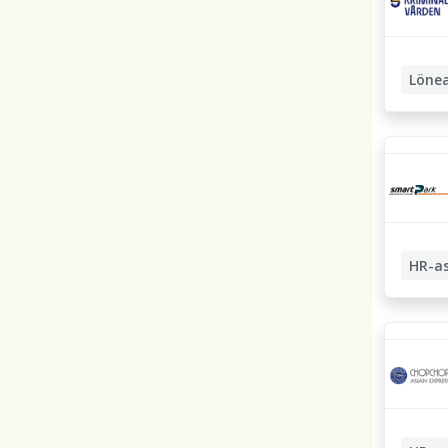
Löne
Persona
HR-as
Löneadm